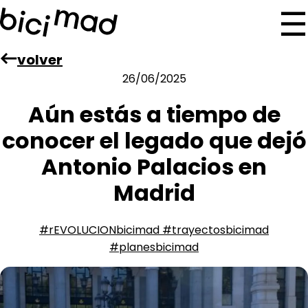
Pasar
☰
al
contenido
volver
principal
26/06/2025
Aún estás a tiempo de
conocer el legado que dejó
Antonio Palacios en
Madrid
#rEVOLUCIONbicimad #trayectosbicimad
#planesbicimad