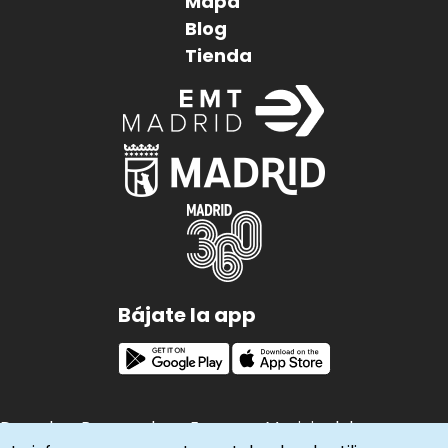
Mapa
de
Blog
página
Tienda
Imagen
Imagen
Imagen
Bájate la app
Derechos Reservados - Empresa Municipal de