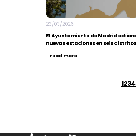
23/03/2026
El Ayuntamiento de Madrid extien
nuevas estaciones en seis distrito
...
read more
pag
1
pa
2
pa
3
p
4
pagination