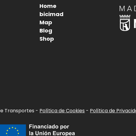
Image
Home
Pie
bicimad
Image
Map
de
Blog
página
Shop
de Transportes -
Política de Cookies
-
Política de Privaci
Imagen