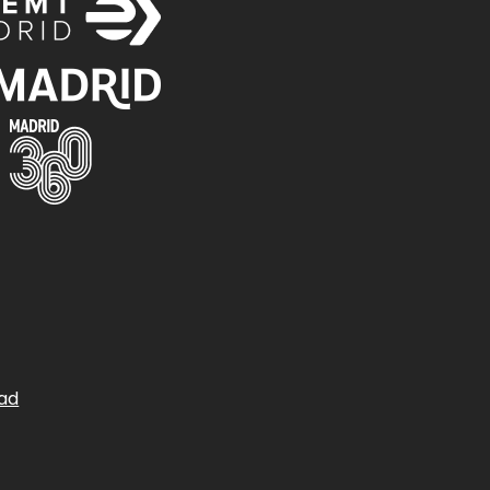
n
n
Imagen
dad