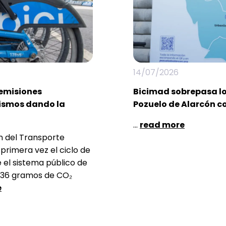
14/07/2026
 emisiones
Bicimad sobrepasa los
rismos dando la
Pozuelo de Alarcón c
...
read more
n del Transporte
primera vez el ciclo de
 el sistema público de
de 36 gramos de CO₂
e