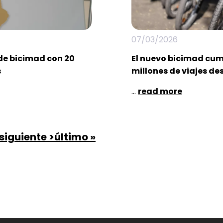
07/03/2026
de bicimad con 20
El nuevo bicimad cump
s
millones de viajes d
...
read more
e
ge
ge
age
next
siguiente >
last
último »
page
page