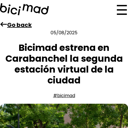
Skip
☰
to
main
Go back
content
05/08/2025
Bicimad estrena en
Carabanchel la segunda
estación virtual de la
ciudad
#bicimad