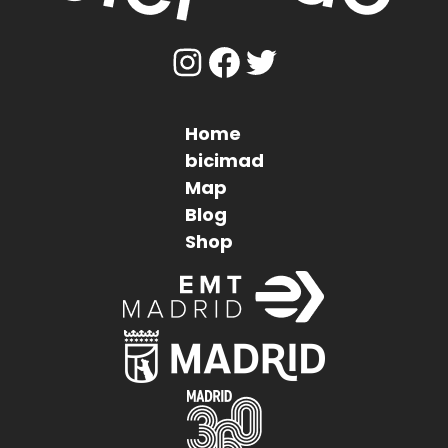
Home
Pie
bicimad
Map
de
Blog
página
Shop
Imagen
Imagen
Imagen